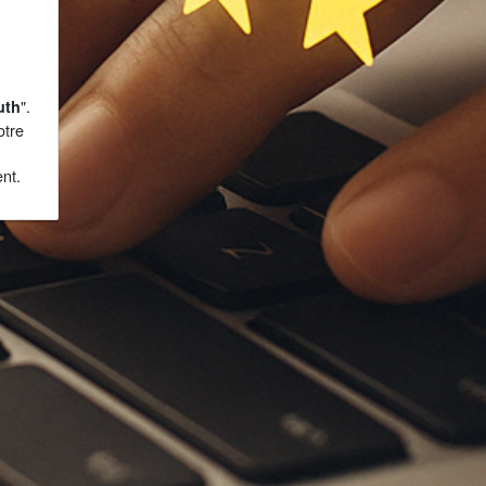
".
uth
otre
nt.